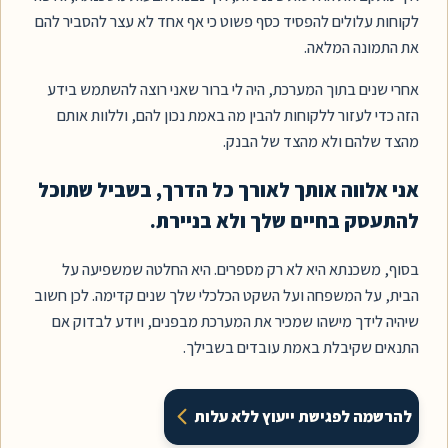
עלולים
להפסיד
כסף
פשוט
כי
אף
אחד
לא
עצר
להסביר
להם
מונה
המלאה.
נים
בתוך
המערכת,
היה
לי
ברור
שאני
רוצה
להשתמש
בידע
י
לעזור
ללקוחות
להבין
מה
באמת
נכון
להם,
וללוות
אותם
שלהם
ולא
מהצד
של
הבנק.
לווה
אותך
לאורך
כל
הדרך,
בשביל
שתוכל
עסק
בחיים
שלך
ולא
בניירת.
משכנתא
היא
לא
רק
מספרים.
היא
החלטה
שמשפיעה
על
על
המשפחה
ועל
השקט
הכלכלי
שלך
שנים
קדימה.
לכן
חשוב
לידך
מישהו
שמכיר
את
המערכת
מבפנים,
ויודע
לבדוק
אם
ם
שקיבלת
באמת
עובדים
בשבילך.
מה לפגישת ייעוץ ללא עלות