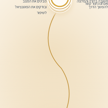
2
ה והמלצה
מבינים את המצב
ר קשר
ך
ובודקים את הפוטנציאל
לשיפור