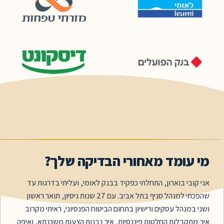
עומד מאחורי הבדיקה שלך?
י
בוארון,
התחלתי
כפקיד
בבנק
לאומי,
ועליתי
בדרגות
עד
י
למנהל
סניף
בתל
אביב.
עם
27
שנות
ניסיון,
תואר
ראשון
נהל
עסקים
ורישיון
בתחום
הביטוח
הפנסיוני,
ראיתי
מקרוב
קבלות
החלטות
פיננסיות,
איך
נבנות
הצעות
משכנתא,
ואיפה