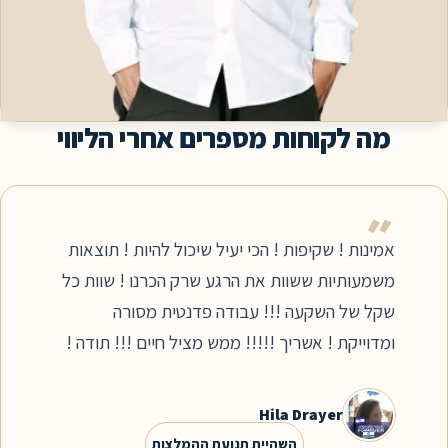
ה לקוחות מספרים אחרי הליווי
״
ינות ! שקיפות ! הכי יעיל שיכול להיות ! תוצאות
אי
מעותיות ששוות את הרגע שרק הכרנו ! שוות כל
מק
ל של השקעה !!! עבודה פדנטית מסורה
שמ
דוייקת ! אשריך !!!!! ממש מציל חיים !!! תודה !
פע
רב
Hila Drayer
השהיית תנועת ההמלצות