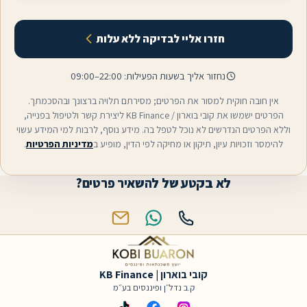
חזרו אליי לבדיקה ללא עלות
נחזור אליך בשעות הפעילות:
09:00–22:00
חובה חוקית למסור את הפרטים; מסירתם תלויה ברצונך ובהסכמתך.
הפרטים ישמשו את קובי בוארון / KB Finance ליצירת קשר ולטיפול בפנייה,
רטים הנדרשים לא נוכל לטפל בה. מידע נוסף, לרבות למי המידע עשוי
 וזכויות עיון, תיקון או מחיקה לפי הדין, מופיע ב
מדיניות הפרטיות
.
לא בקטע של להשאיר פרטים?
טלפון
WhatsApp
אימייל
קובי בוארון | KB Finance
ק.ב נדל״ן ופיננסים בע״מ
TikTok
Facebook
Instagram